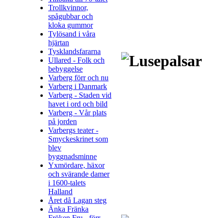
Trollkvinnor,
spågubbar och
kloka gummor
Tylösand i våra
hjärtan
Tysklandsfararna
Ullared - Folk och
bebyggelse
Varberg förr och nu
Varberg i Danmark
Varberg - Staden vid
havet i ord och bild
Varberg - Vår plats
på jorden
Varbergs teater -
Smyckeskrinet som
blev
byggnadsminne
Yxmördare, häxor
och svärande damer
i 1600-talets
Halland
Året då Lagan steg
Änka Fränka
Fröken Fru - förr