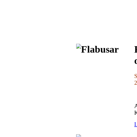
S
A
K
L