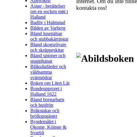
Internet. Om du inte finne
Apelviken
Asige - berättelser
kontakta oss!
om en socken mitt i
Halland
Badliv i Halmstad
Bilden av Varberg
Bland lusepälsar
och stubbakärringar
Bland skogsrövare
och skräppeskitar
Bland spioner och
snapphanar
Blåkullafärder och
våldsamma
svärmödrar
Boken om Liten Lär
Bondeupproret i
Halland 1622
Bland borgarbarn
och busfrön
Bråkstakar och
bröllopsgäster
Bygdemålet i
Okome, Köinge &
Svartrå