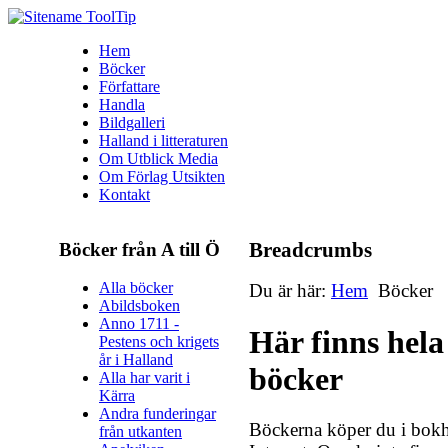
Hem
Böcker
Författare
Handla
Bildgalleri
Halland i litteraturen
Om Utblick Media
Om Förlag Utsikten
Kontakt
Böcker från A till Ö
Breadcrumbs
Alla böcker
Du är här:
Hem
Böcker
Abildsboken
Anno 1711 -
Här finns hela
Pestens och krigets
år i Halland
böcker
Alla har varit i
Kärra
Andra funderingar
Böckerna köper du i bokha
från utkanten