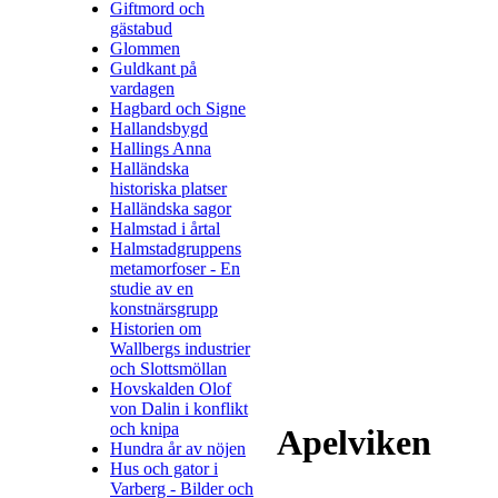
Giftmord och
gästabud
Glommen
Guldkant på
vardagen
Hagbard och Signe
Hallandsbygd
Hallings Anna
Halländska
historiska platser
Halländska sagor
Halmstad i årtal
Halmstadgruppens
metamorfoser - En
studie av en
konstnärsgrupp
Historien om
Wallbergs industrier
och Slottsmöllan
Hovskalden Olof
von Dalin i konflikt
och knipa
Apelviken
Hundra år av nöjen
Hus och gator i
Varberg - Bilder och