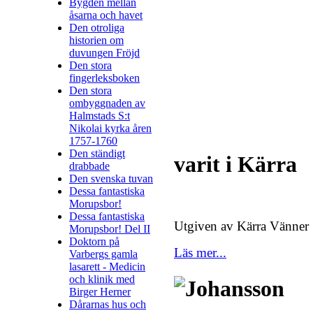
Bygden mellan
åsarna och havet
Den otroliga
historien om
duvungen Fröjd
Den stora
fingerleksboken
Den stora
ombyggnaden av
Halmstads S:t
Nikolai kyrka åren
1757-1760
Den ständigt
varit i Kärra
drabbade
Den svenska tuvan
Dessa fantastiska
Morupsbor!
Dessa fantastiska
Utgiven av Kärra Vänner
Morupsbor! Del II
Doktorn på
Läs mer...
Varbergs gamla
lasarett - Medicin
och klinik med
Birger Herner
Dårarnas hus och