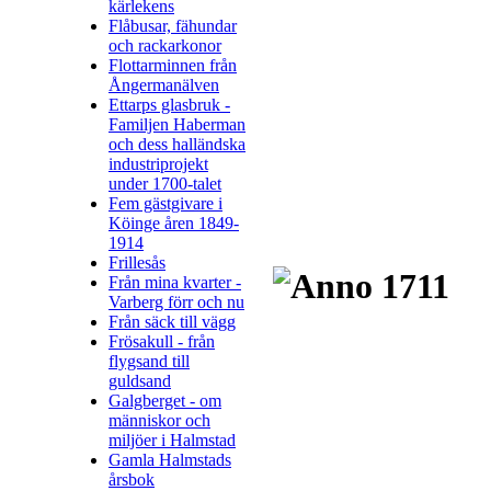
kärlekens
Flåbusar, fähundar
och rackarkonor
Flottarminnen från
Ångermanälven
Ettarps glasbruk -
Familjen Haberman
och dess halländska
industriprojekt
under 1700-talet
Fem gästgivare i
Köinge åren 1849-
1914
Frillesås
Från mina kvarter -
Varberg förr och nu
Från säck till vägg
Frösakull - från
flygsand till
guldsand
Galgberget - om
människor och
miljöer i Halmstad
Gamla Halmstads
årsbok