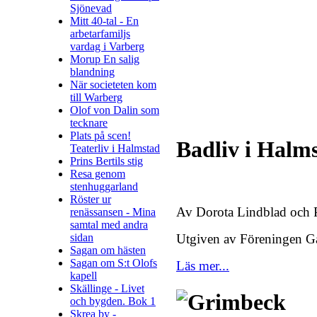
Sjönevad
Mitt 40-tal - En
arbetarfamiljs
vardag i Varberg
Morup En salig
blandning
När societeten kom
till Warberg
Olof von Dalin som
tecknare
Plats på scen!
Badliv i Halm
Teaterliv i Halmstad
Prins Bertils stig
Resa genom
stenhuggarland
Röster ur
Av Dorota Lindblad och 
renässansen - Mina
samtal med andra
sidan
Utgiven av Föreningen G
Sagan om hästen
Sagan om S:t Olofs
Läs mer...
kapell
Skällinge - Livet
och bygden. Bok 1
Skrea by -