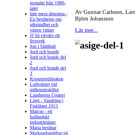
nostalgi från 1980-
talet
Av Gunnar Carlsson, Lars
Inte mera ärtsoppa -
Björn Johansson
En berättelse om
utbrändhet och
Läs mer...
vägen vidare
JJ Så vävdes ett
livsverk
Jon i Slätthult
Jord och bonde
Jord och bonde del
2
Jord och bonde del
3
Krogseredsboken
Luftvärnet vid
millennieskiftet
Lundgrens Gjuteri
Läjet - Vandring i
Fiskläget 1913
Malcus - ett
halländskt
industriminne
Maria berättar
Marknadsgubbar på