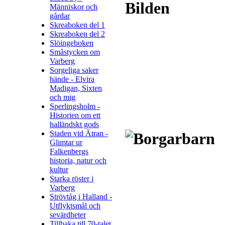
Människor och
gårdar
Skreaboken del 1
Skreaboken del 2
Slöingeboken
Småstycken om
Varberg
Sorgeliga saker
hände - Elvira
Madigan, Sixten
och mig
Sperlingsholm -
Historien om ett
halländskt gods
Staden vid Ätran -
Glimtar ur
Falkenbergs
historia, natur och
kultur
Starka röster i
Varberg
Strövtåg i Halland -
Utflyktsmål och
sevärdheter
Tillbaka till 70-talet