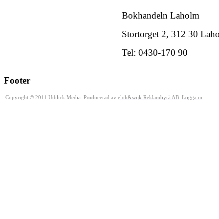
Bokhandeln Laholm
Stortorget 2, 312 30 Lah
Tel: 0430-170 90
Footer
Copyright © 2011 Utblick Media. Producerad av
eloh&wijk Reklambyrå AB
.
Logga in