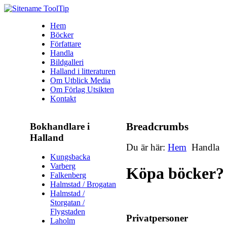
Hem
Böcker
Författare
Handla
Bildgalleri
Halland i litteraturen
Om Utblick Media
Om Förlag Utsikten
Kontakt
Bokhandlare i
Breadcrumbs
Halland
Du är här:
Hem
Handla
Kungsbacka
Varberg
Köpa böcker?
Falkenberg
Halmstad / Brogatan
Halmstad /
Storgatan /
Flygstaden
Privatpersoner
Laholm